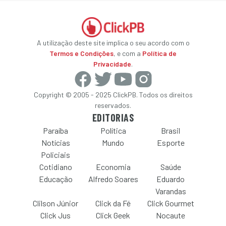
A utilização deste site implica o seu acordo com o
Termos e Condições
, e com a
Política de
Privacidade
.
Copyright © 2005 - 2025 ClickPB. Todos os direitos
reservados.
EDITORIAS
Paraíba
Política
Brasil
Notícias
Mundo
Esporte
Policiais
Cotidiano
Economia
Saúde
Educação
Alfredo Soares
Eduardo
Varandas
Clilson Júnior
Click da Fé
Click Gourmet
Click Jus
Click Geek
Nocaute