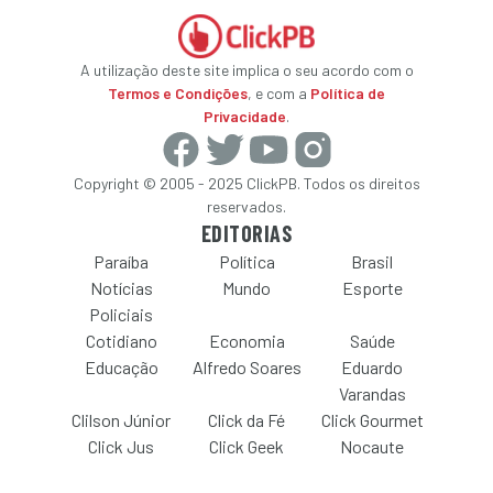
A utilização deste site implica o seu acordo com o
Termos e Condições
, e com a
Política de
Privacidade
.
Copyright © 2005 - 2025 ClickPB. Todos os direitos
reservados.
EDITORIAS
Paraíba
Política
Brasil
Notícias
Mundo
Esporte
Policiais
Cotidiano
Economia
Saúde
Educação
Alfredo Soares
Eduardo
Varandas
Clilson Júnior
Click da Fé
Click Gourmet
Click Jus
Click Geek
Nocaute