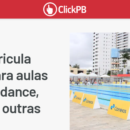
ricula
ra aulas
itdance,
 outras