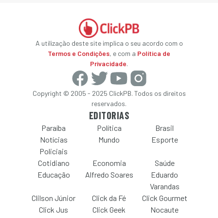
A utilização deste site implica o seu acordo com o
Termos e Condições
, e com a
Política de
Privacidade
.
Copyright © 2005 - 2025 ClickPB. Todos os direitos
reservados.
EDITORIAS
Paraíba
Política
Brasil
Notícias
Mundo
Esporte
Policiais
Cotidiano
Economia
Saúde
Educação
Alfredo Soares
Eduardo
Varandas
Clilson Júnior
Click da Fé
Click Gourmet
Click Jus
Click Geek
Nocaute