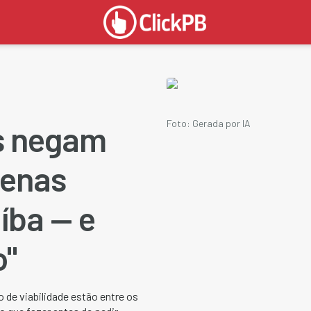
Foto: Gerada por IA
s negam
uenas
íba — e
o"
de viabilidade estão entre os