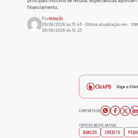
principais motivos de recusa; especialistas apontam 
financiamento.
Por
REDAÇÃO
COM
26/06/2026 às 13:43
- Última atualização em:
26/06/2026 às 15:23
Siga o Clic
COMPARTILHE
TÓPICOS NESSE ARTIGO:
BANCOS
CREDITO
PEQU