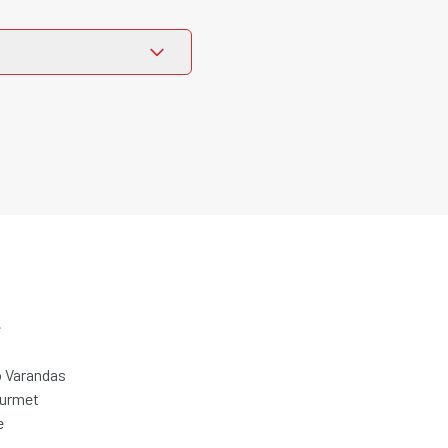
e
 Varandas
ourmet
e