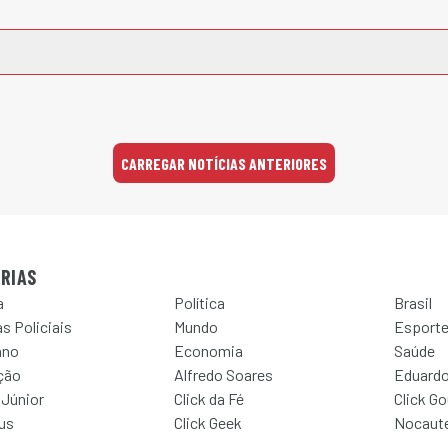
CARREGAR NOTÍCIAS ANTERIORES
RIAS
a
Política
Brasil
s Policiais
Mundo
Esport
ano
Economia
Saúde
ção
Alfredo Soares
Eduardo
 Júnior
Click da Fé
Click G
Jus
Click Geek
Nocaut