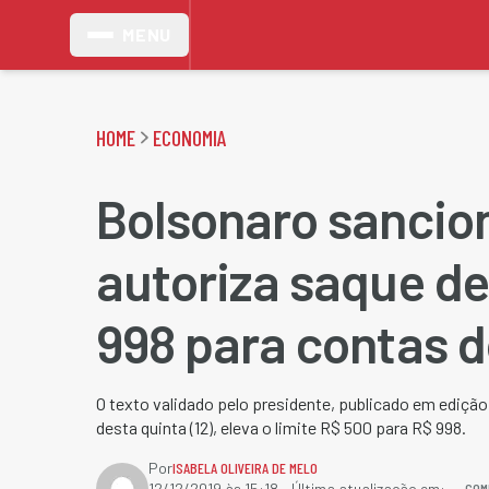
MENU
HOME
ECONOMIA
Bolsonaro sancio
autoriza saque de
998 para contas 
O texto validado pelo presidente, publicado em edição 
desta quinta (12), eleva o limite R$ 500 para R$ 998.
Por
ISABELA OLIVEIRA DE MELO
COM
12/12/2019 às 15:18
- Última atualização em: