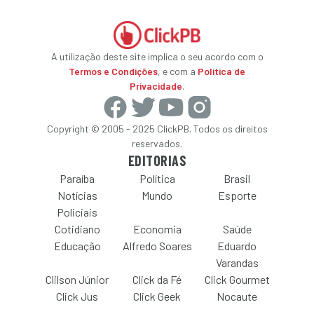
A utilização deste site implica o seu acordo com o
Termos e Condições
, e com a
Política de
Privacidade
.
Copyright © 2005 - 2025 ClickPB. Todos os direitos
reservados.
EDITORIAS
Paraíba
Política
Brasil
Notícias
Mundo
Esporte
Policiais
Cotidiano
Economia
Saúde
Educação
Alfredo Soares
Eduardo
Varandas
Clilson Júnior
Click da Fé
Click Gourmet
Click Jus
Click Geek
Nocaute