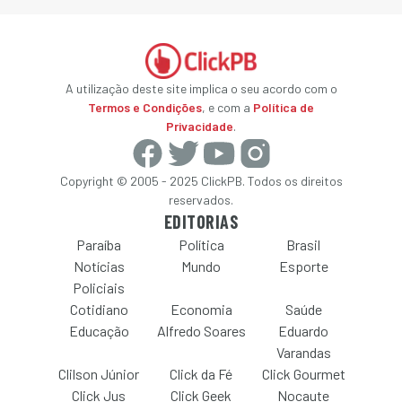
A utilização deste site implica o seu acordo com o
Termos e Condições
, e com a
Política de
Privacidade
.
Copyright © 2005 - 2025 ClickPB. Todos os direitos
reservados.
EDITORIAS
Paraíba
Política
Brasil
Notícias
Mundo
Esporte
Policiais
Cotidiano
Economia
Saúde
Educação
Alfredo Soares
Eduardo
Varandas
Clilson Júnior
Click da Fé
Click Gourmet
Click Jus
Click Geek
Nocaute