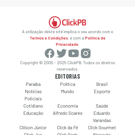
A utilização deste site implica o seu acordo com o
Termos e Condições
, e com a
Política de
Privacidade
.
Copyright © 2005 - 2025 ClickPB. Todos os direitos
reservados.
EDITORIAS
Paraíba
Política
Brasil
Notícias
Mundo
Esporte
Policiais
Cotidiano
Economia
Saúde
Educação
Alfredo Soares
Eduardo
Varandas
Clilson Júnior
Click da Fé
Click Gourmet
Click Jus
Click Geek
Nocaute