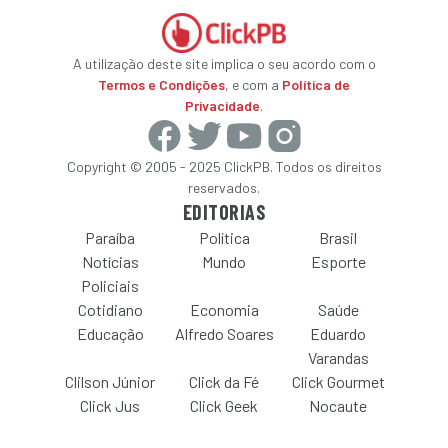
A utilização deste site implica o seu acordo com o
Termos e Condições
, e com a
Política de
Privacidade
.
Copyright © 2005 - 2025 ClickPB. Todos os direitos
reservados.
EDITORIAS
Paraíba
Política
Brasil
Notícias
Mundo
Esporte
Policiais
Cotidiano
Economia
Saúde
Educação
Alfredo Soares
Eduardo
Varandas
Clilson Júnior
Click da Fé
Click Gourmet
Click Jus
Click Geek
Nocaute