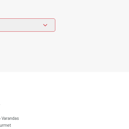
e
 Varandas
ourmet