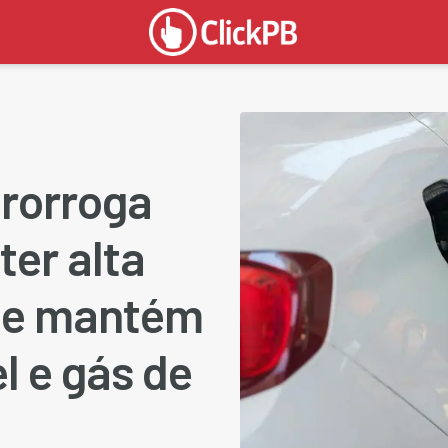
prorroga
er alta
s e mantém
l e gás de