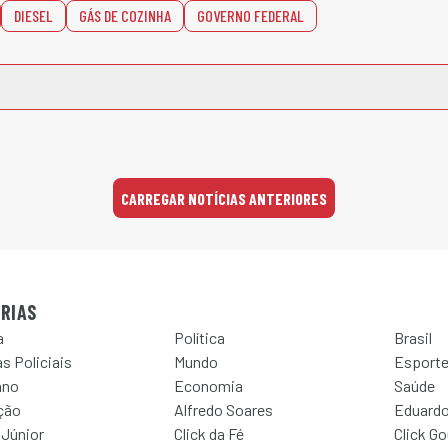
DIESEL
GÁS DE COZINHA
GOVERNO FEDERAL
CARREGAR NOTÍCIAS ANTERIORES
RIAS
a
Política
Brasil
s Policiais
Mundo
Esport
ano
Economia
Saúde
ção
Alfredo Soares
Eduardo
 Júnior
Click da Fé
Click G