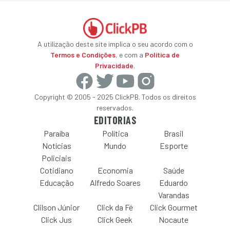
A utilização deste site implica o seu acordo com o
Termos e Condições
, e com a
Política de
Privacidade
.
Copyright © 2005 - 2025 ClickPB. Todos os direitos
reservados.
EDITORIAS
Paraíba
Política
Brasil
Notícias
Mundo
Esporte
Policiais
Cotidiano
Economia
Saúde
Educação
Alfredo Soares
Eduardo
Varandas
Clilson Júnior
Click da Fé
Click Gourmet
Click Jus
Click Geek
Nocaute