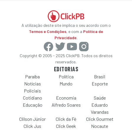
A utilização deste site implica o seu acordo com o
Termos e Condições
, e com a
Política de
Privacidade
.
Copyright © 2005 - 2025 ClickPB. Todos os direitos
reservados.
EDITORIAS
Paraíba
Política
Brasil
Notícias
Mundo
Esporte
Policiais
Cotidiano
Economia
Saúde
Educação
Alfredo Soares
Eduardo
Varandas
Clilson Júnior
Click da Fé
Click Gourmet
Click Jus
Click Geek
Nocaute