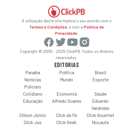
A utilização deste site implica o seu acordo com o
Termos e Condições
, e com a
Política de
Privacidade
.
Copyright © 2005 - 2025 ClickPB. Todos os direitos
reservados.
EDITORIAS
Paraíba
Política
Brasil
Notícias
Mundo
Esporte
Policiais
Cotidiano
Economia
Saúde
Educação
Alfredo Soares
Eduardo
Varandas
Clilson Júnior
Click da Fé
Click Gourmet
Click Jus
Click Geek
Nocaute