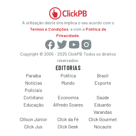
A utilização deste site implica o seu acordo com o
Termos e Condições
, e com a
Política de
Privacidade
.
Copyright © 2005 - 2025 ClickPB. Todos os direitos
reservados.
EDITORIAS
Paraíba
Política
Brasil
Notícias
Mundo
Esporte
Policiais
Cotidiano
Economia
Saúde
Educação
Alfredo Soares
Eduardo
Varandas
Clilson Júnior
Click da Fé
Click Gourmet
Click Jus
Click Geek
Nocaute