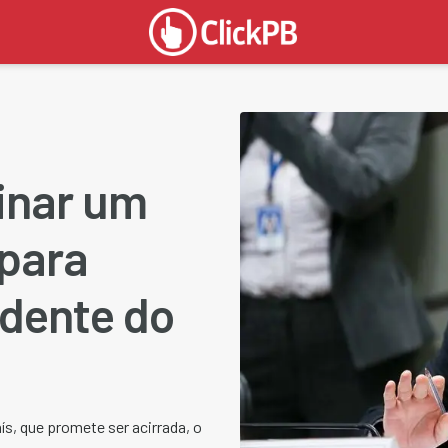
inar um
 para
idente do
ís, que promete ser acirrada, o