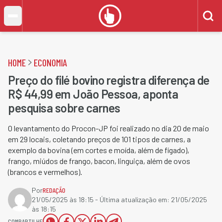
HOME
ECONOMIA
Preço do filé bovino registra diferença de
R$ 44,99 em João Pessoa, aponta
pesquisa sobre carnes
O levantamento do Procon-JP foi realizado no dia 20 de maio
em 29 locais, coletando preços de 101 tipos de carnes, a
exemplo da bovina (em cortes e moída, além de fígado),
frango, miúdos de frango, bacon, linguiça, além de ovos
(brancos e vermelhos).
Por
REDAÇÃO
21/05/2025 às 18:15
- Última atualização em:
21/05/2025
às 18:15
COMPARTILHE