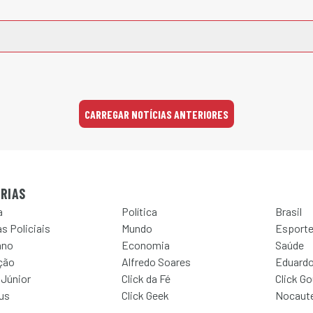
CARREGAR NOTÍCIAS ANTERIORES
RIAS
a
Política
Brasil
s Policiais
Mundo
Esport
ano
Economia
Saúde
ção
Alfredo Soares
Eduardo
 Júnior
Click da Fé
Click G
Jus
Click Geek
Nocaut