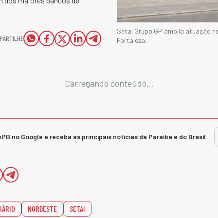
um dos maiores bancos de
Setai Grupo GP amplia atuação no
PARTILHE
Fortaleza.
Carregando conteúdo...
kPB no Google e receba as principais notícias da Paraíba e do Brasil
IÁRIO
NORDESTE
SETAI