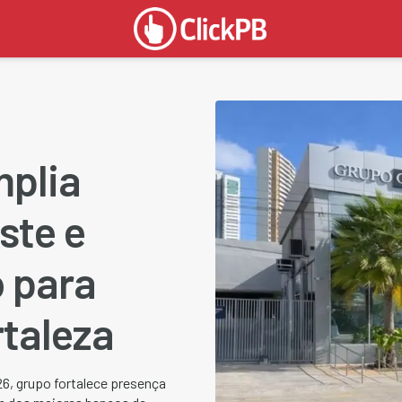
mplia
ste e
 para
rtaleza
6, grupo fortalece presença