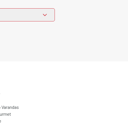
e
 Varandas
ourmet
e