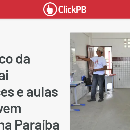
ico da
ai
es e aulas
evem
na Paraíba