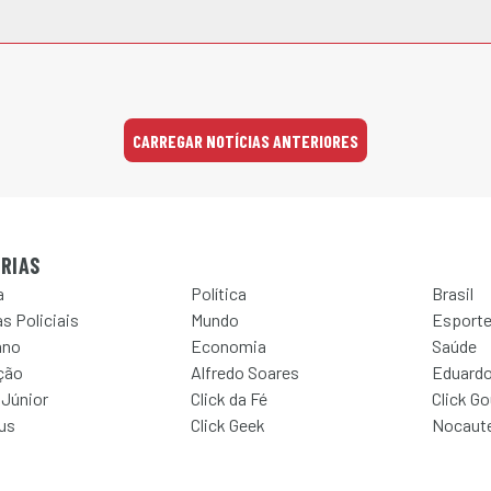
CARREGAR NOTÍCIAS ANTERIORES
RIAS
a
Política
Brasil
s Policiais
Mundo
Esport
ano
Economia
Saúde
ção
Alfredo Soares
Eduardo
 Júnior
Click da Fé
Click G
Jus
Click Geek
Nocaut