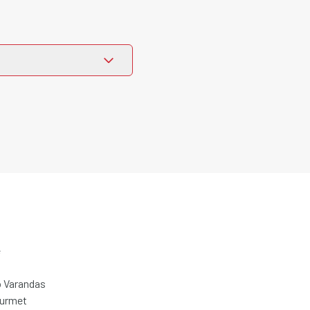
e
 Varandas
ourmet