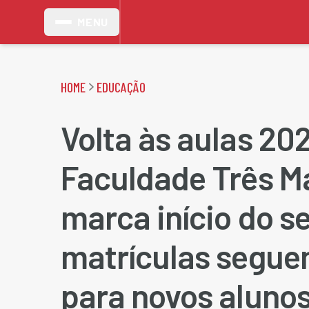
MENU
HOME
EDUCAÇÃO
Volta às aulas 202
Faculdade Três M
marca início do s
matrículas segue
para novos aluno