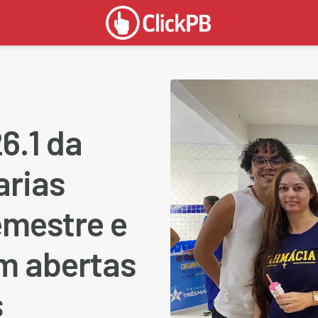
6.1 da
arias
emestre e
m abertas
s