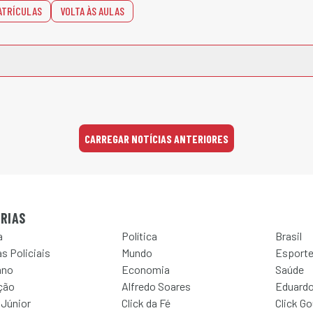
ATRÍCULAS
VOLTA ÀS AULAS
CARREGAR NOTÍCIAS ANTERIORES
RIAS
a
Política
Brasil
s Policiais
Mundo
Esport
ano
Economia
Saúde
ção
Alfredo Soares
Eduardo
 Júnior
Click da Fé
Click G