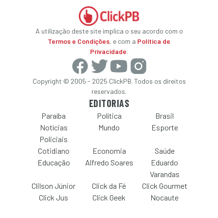
A utilização deste site implica o seu acordo com o
Termos e Condições
, e com a
Política de
Privacidade
.
Copyright © 2005 - 2025 ClickPB. Todos os direitos
reservados.
EDITORIAS
Paraíba
Política
Brasil
Notícias
Mundo
Esporte
Policiais
Cotidiano
Economia
Saúde
Educação
Alfredo Soares
Eduardo
Varandas
Clilson Júnior
Click da Fé
Click Gourmet
Click Jus
Click Geek
Nocaute