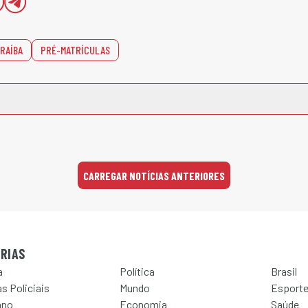
RAÍBA
PRÉ-MATRÍCULAS
CARREGAR NOTÍCIAS ANTERIORES
RIAS
a
Política
Brasil
s Policiais
Mundo
Esport
ano
Economia
Saúde