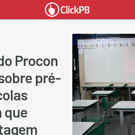
do Procon
 sobre pré-
colas
m que
ntagem