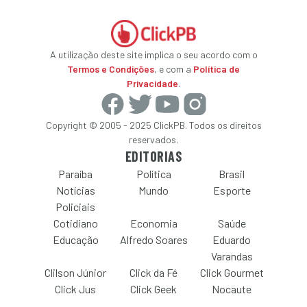
A utilização deste site implica o seu acordo com o
Termos e Condições
, e com a
Política de
Privacidade
.
Copyright © 2005 - 2025 ClickPB. Todos os direitos
reservados.
EDITORIAS
Paraíba
Política
Brasil
Notícias
Mundo
Esporte
Policiais
Cotidiano
Economia
Saúde
Educação
Alfredo Soares
Eduardo
Varandas
Clilson Júnior
Click da Fé
Click Gourmet
Click Jus
Click Geek
Nocaute