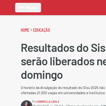
MENU
HOME
EDUCAÇÃO
Resultados do Si
serão liberados n
domingo
O horário da divulgação do resultado do Sisu 2025 não 
ofertadas 21.300 vagas em universidades e institutos 
Por
GABRIELLA LOIOLA
COM
26/01/2025 às 09:52
- Última atualização em: