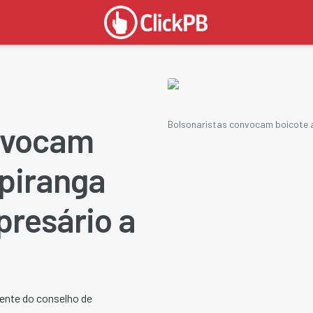
Bolsonaristas convocam boicote a
nvocam
Ipiranga
presário a
ente do conselho de