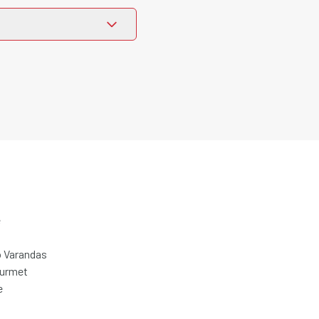
e
 Varandas
ourmet
e