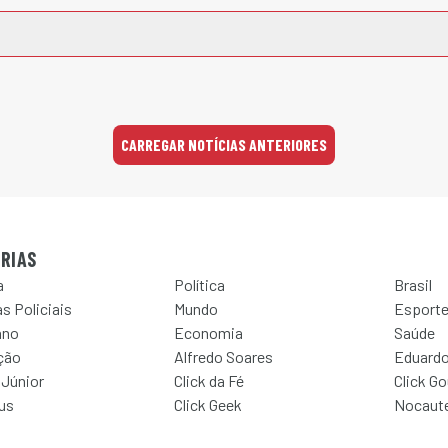
CARREGAR NOTÍCIAS ANTERIORES
RIAS
a
Política
Brasil
s Policiais
Mundo
Esport
ano
Economia
Saúde
ção
Alfredo Soares
Eduardo
 Júnior
Click da Fé
Click G
Jus
Click Geek
Nocaut