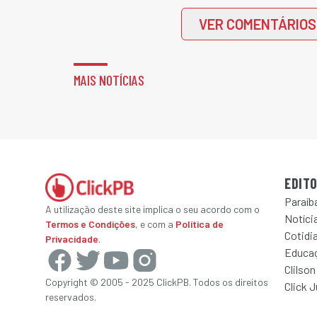
VER COMENTÁRIOS
MAIS NOTÍCIAS
EDITO
Paraíb
A utilização deste site implica o seu acordo com o
Notícia
Termos e Condições
, e com a
Política de
Cotidi
Privacidade
.
Educa
Clilson
Copyright © 2005 - 2025 ClickPB. Todos os direitos
Click 
reservados.