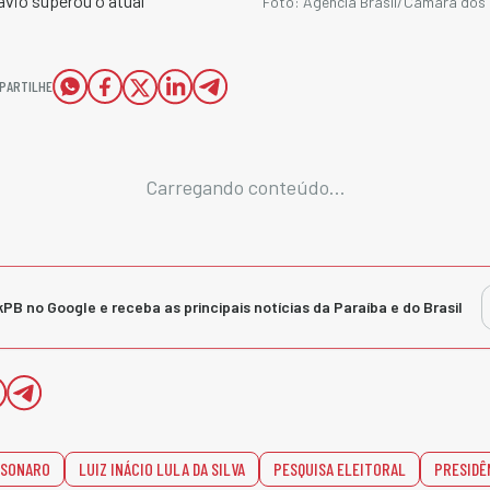
ávio superou o atual
Foto: Agência Brasil/Câmara dos
PARTILHE
Carregando conteúdo...
kPB no Google e receba as principais notícias da Paraíba e do Brasil
LSONARO
LUIZ INÁCIO LULA DA SILVA
PESQUISA ELEITORAL
PRESIDÊ