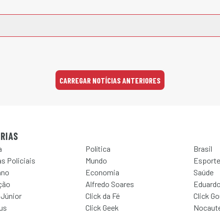
CARREGAR NOTÍCIAS ANTERIORES
RIAS
a
Política
Brasil
s Policiais
Mundo
Esport
ano
Economia
Saúde
ção
Alfredo Soares
Eduardo
 Júnior
Click da Fé
Click G
Jus
Click Geek
Nocaut