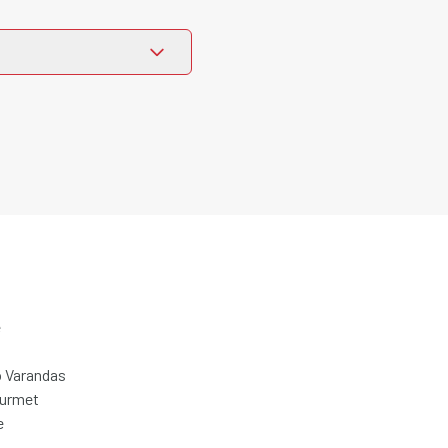
e
 Varandas
ourmet
e