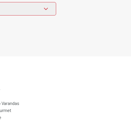
e
 Varandas
ourmet
e