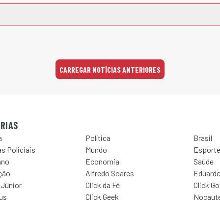
CARREGAR NOTÍCIAS ANTERIORES
RIAS
a
Política
Brasil
s Policiais
Mundo
Esport
ano
Economia
Saúde
ção
Alfredo Soares
Eduardo
 Júnior
Click da Fé
Click G
Jus
Click Geek
Nocaut