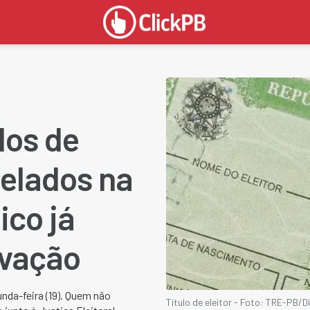
ulos de
celados na
ico já
ivação
nda-feira (19). Quem não
Título de eleitor - Foto: TRE-PB/