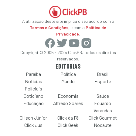
A utilização deste site implica o seu acordo com o
Termos e Condições
, e com a
Política de
Privacidade
.
Copyright © 2005 - 2025 ClickPB. Todos os direitos
reservados.
EDITORIAS
Paraíba
Política
Brasil
Notícias
Mundo
Esporte
Policiais
Cotidiano
Economia
Saúde
Educação
Alfredo Soares
Eduardo
Varandas
Clilson Júnior
Click da Fé
Click Gourmet
Click Jus
Click Geek
Nocaute