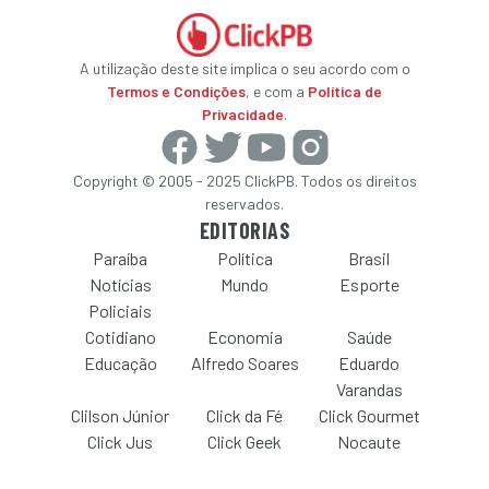
A utilização deste site implica o seu acordo com o
Termos e Condições
, e com a
Política de
Privacidade
.
Copyright © 2005 - 2025 ClickPB. Todos os direitos
reservados.
EDITORIAS
Paraíba
Política
Brasil
Notícias
Mundo
Esporte
Policiais
Cotidiano
Economia
Saúde
Educação
Alfredo Soares
Eduardo
Varandas
Clilson Júnior
Click da Fé
Click Gourmet
Click Jus
Click Geek
Nocaute