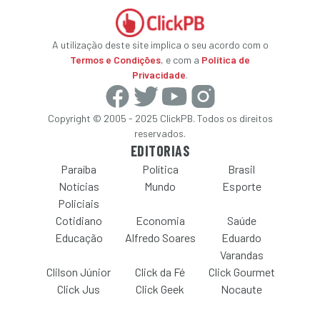
A utilização deste site implica o seu acordo com o
Termos e Condições
, e com a
Política de
Privacidade
.
Copyright © 2005 - 2025 ClickPB. Todos os direitos
reservados.
EDITORIAS
Paraíba
Política
Brasil
Notícias
Mundo
Esporte
Policiais
Cotidiano
Economia
Saúde
Educação
Alfredo Soares
Eduardo
Varandas
Clilson Júnior
Click da Fé
Click Gourmet
Click Jus
Click Geek
Nocaute