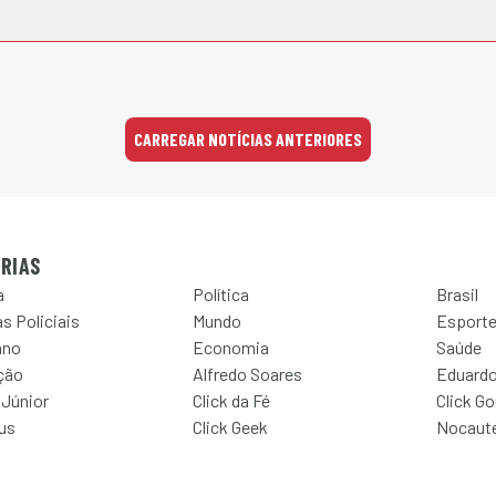
CARREGAR NOTÍCIAS ANTERIORES
RIAS
a
Política
Brasil
s Policiais
Mundo
Esport
ano
Economia
Saúde
ção
Alfredo Soares
Eduardo
 Júnior
Click da Fé
Click G
Jus
Click Geek
Nocaut