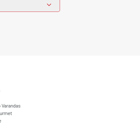
e
 Varandas
ourmet
e