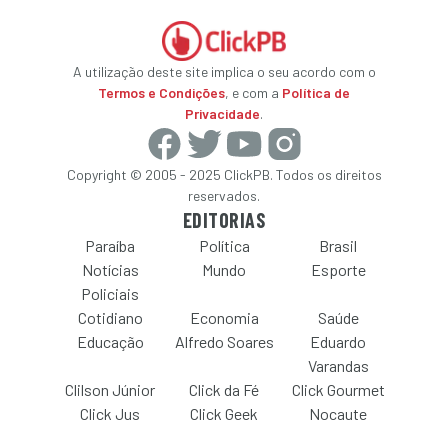
A utilização deste site implica o seu acordo com o
Termos e Condições
, e com a
Política de
Privacidade
.
Copyright © 2005 - 2025 ClickPB. Todos os direitos
reservados.
EDITORIAS
Paraíba
Política
Brasil
Notícias
Mundo
Esporte
Policiais
Cotidiano
Economia
Saúde
Educação
Alfredo Soares
Eduardo
Varandas
Clilson Júnior
Click da Fé
Click Gourmet
Click Jus
Click Geek
Nocaute