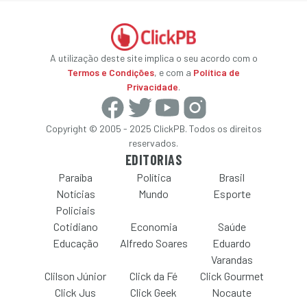
A utilização deste site implica o seu acordo com o
Termos e Condições
, e com a
Política de
Privacidade
.
Copyright © 2005 - 2025 ClickPB. Todos os direitos
reservados.
EDITORIAS
Paraíba
Política
Brasil
Notícias
Mundo
Esporte
Policiais
Cotidiano
Economia
Saúde
Educação
Alfredo Soares
Eduardo
Varandas
Clilson Júnior
Click da Fé
Click Gourmet
Click Jus
Click Geek
Nocaute