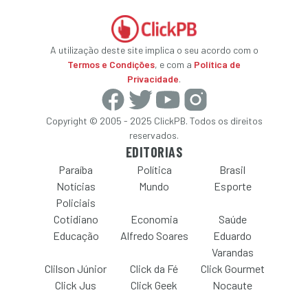
A utilização deste site implica o seu acordo com o
Termos e Condições
, e com a
Política de
Privacidade
.
Copyright © 2005 - 2025 ClickPB. Todos os direitos
reservados.
EDITORIAS
Paraíba
Política
Brasil
Notícias
Mundo
Esporte
Policiais
Cotidiano
Economia
Saúde
Educação
Alfredo Soares
Eduardo
Varandas
Clilson Júnior
Click da Fé
Click Gourmet
Click Jus
Click Geek
Nocaute