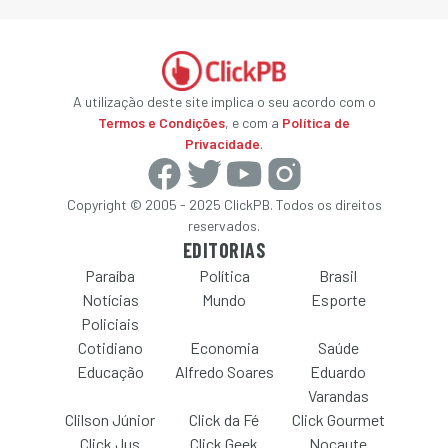
A utilização deste site implica o seu acordo com o
Termos e Condições
, e com a
Política de
Privacidade
.
Copyright © 2005 - 2025 ClickPB. Todos os direitos
reservados.
EDITORIAS
Paraíba
Política
Brasil
Notícias
Mundo
Esporte
Policiais
Cotidiano
Economia
Saúde
Educação
Alfredo Soares
Eduardo
Varandas
Clilson Júnior
Click da Fé
Click Gourmet
Click Jus
Click Geek
Nocaute