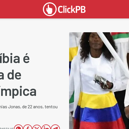
bia é
a de
límpica
nias Jonas, de 22 anos, tentou
PARTILHE