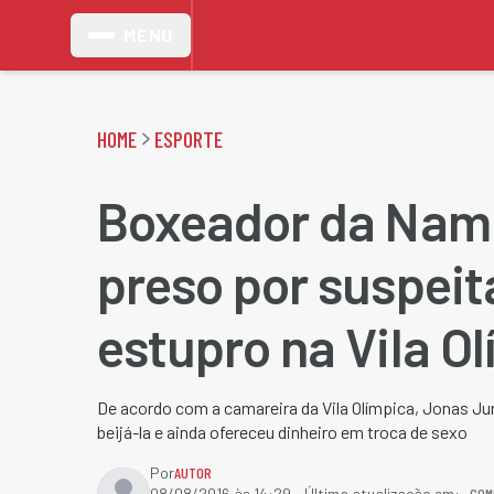
MENU
HOME
ESPORTE
Boxeador da Namí
preso por suspeit
estupro na Vila O
De acordo com a camareira da Vila Olímpica, Jonas Ju
beijá-la e ainda ofereceu dinheiro em troca de sexo
Por
AUTOR
COM
08/08/2016 às 14:29
- Última atualização em: