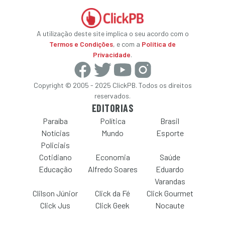
A utilização deste site implica o seu acordo com o
Termos e Condições
, e com a
Política de
Privacidade
.
Copyright © 2005 - 2025 ClickPB. Todos os direitos
reservados.
EDITORIAS
Paraíba
Política
Brasil
Notícias
Mundo
Esporte
Policiais
Cotidiano
Economia
Saúde
Educação
Alfredo Soares
Eduardo
Varandas
Clilson Júnior
Click da Fé
Click Gourmet
Click Jus
Click Geek
Nocaute