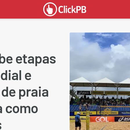
be etapas
dial e
 de praia
a como
s