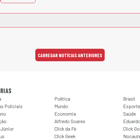
CARREGAR NOTÍCIAS ANTERIORES
RIAS
a
Política
Brasil
s Policiais
Mundo
Esport
ano
Economia
Saúde
ção
Alfredo Soares
Eduardo
 Júnior
Click da Fé
Click G
Jus
Click Geek
Nocaut