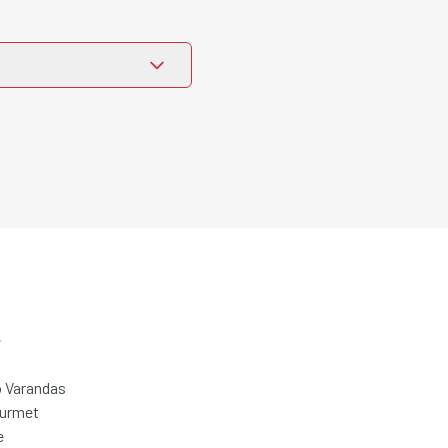
e
 Varandas
ourmet
e