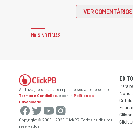
VER COMENTÁRIOS
MAIS NOTÍCIAS
EDITO
Paraíb
A utilização deste site implica o seu acordo com o
Notícia
Termos e Condições
, e com a
Política de
Cotidi
Privacidade
.
Educa
Clilson
Copyright © 2005 - 2025 ClickPB. Todos os direitos
Click 
reservados.