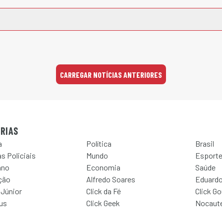
CARREGAR NOTÍCIAS ANTERIORES
RIAS
a
Política
Brasil
s Policiais
Mundo
Esport
ano
Economia
Saúde
ção
Alfredo Soares
Eduardo
 Júnior
Click da Fé
Click G
Jus
Click Geek
Nocaut