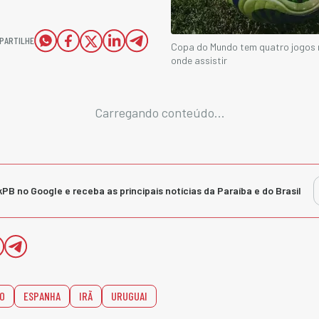
PARTILHE
Copa do Mundo tem quatro jogos 
onde assistir
Carregando conteúdo...
kPB no Google e receba as principais notícias da Paraíba e do Brasil
O
ESPANHA
IRÃ
URUGUAI