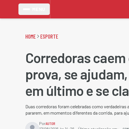
MENU
HOME
ESPORTE
Corredoras caem 
prova, se ajudam
em último e se cl
Duas corredoras foram celebradas como verdadeiras a
pararem, em momentos diferentes da corrida, para ajuda
Por
AUTOR
COM
17/08/2016 às 14:26
- Última atualização em: