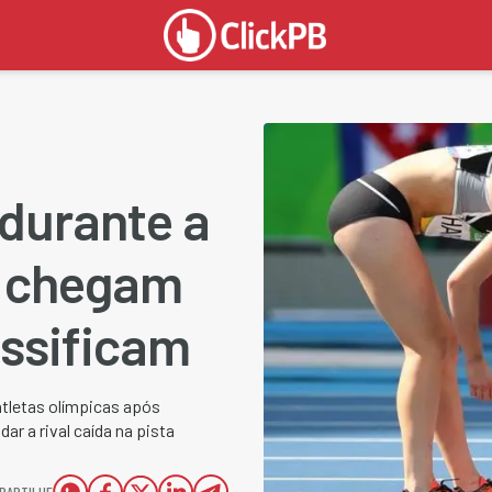
durante a
, chegam
assificam
tletas olímpicas após
r a rival caída na pista
PARTILHE