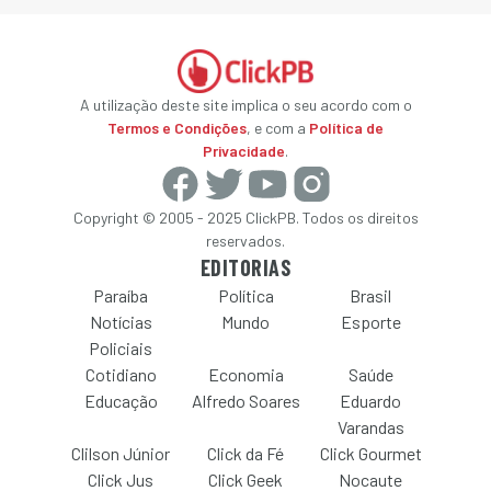
A utilização deste site implica o seu acordo com o
Termos e Condições
, e com a
Política de
Privacidade
.
Copyright © 2005 - 2025 ClickPB. Todos os direitos
reservados.
EDITORIAS
Paraíba
Política
Brasil
Notícias
Mundo
Esporte
Policiais
Cotidiano
Economia
Saúde
Educação
Alfredo Soares
Eduardo
Varandas
Clilson Júnior
Click da Fé
Click Gourmet
Click Jus
Click Geek
Nocaute