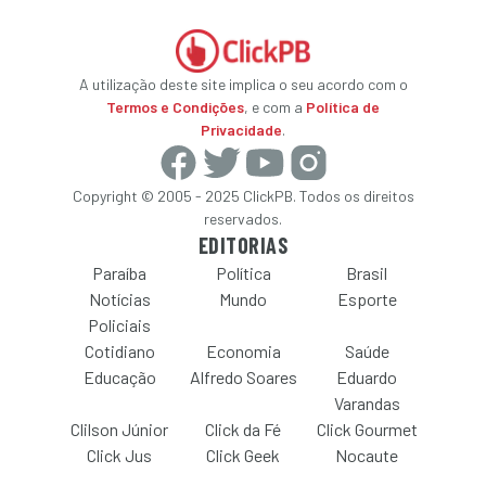
A utilização deste site implica o seu acordo com o
Termos e Condições
, e com a
Política de
Privacidade
.
Copyright © 2005 - 2025 ClickPB. Todos os direitos
reservados.
EDITORIAS
Paraíba
Política
Brasil
Notícias
Mundo
Esporte
Policiais
Cotidiano
Economia
Saúde
Educação
Alfredo Soares
Eduardo
Varandas
Clilson Júnior
Click da Fé
Click Gourmet
Click Jus
Click Geek
Nocaute