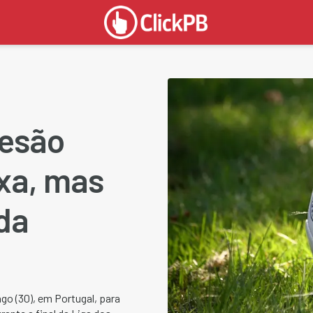
lesão
xa, mas
da
go (30), em Portugal, para