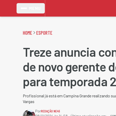
MENU
HOME
ESPORTE
Treze anuncia co
de novo gerente d
para temporada 
Profissional já está em Campina Grande realizando su
Vargas
Por
REDAÇÃO NE45
COM
08/11/2024 às 14:58
- Última atualização em: