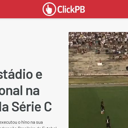
tádio e
onal na
a Série C
 executou o hino na sua