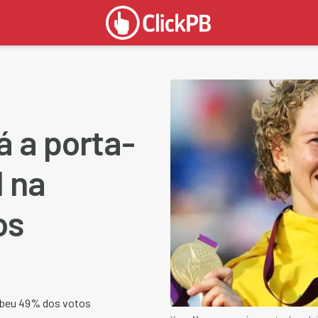
 a porta-
l na
os
cebeu 49% dos votos