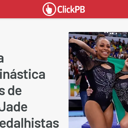
a
inástica
s de
 Jade
edalhistas