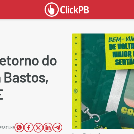
etorno do
 Bastos,
E
PARTILHE