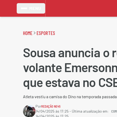
MENU
HOME
ESPORTES
Sousa anuncia o r
volante Emersonn
que estava no CS
Atleta vestiu a camisa do Dino na temporada passada
Por
REDAÇÃO NE45
COM
14/04/2025 às 17:25
- Última atualização em:
14/04/2025 às 17:25