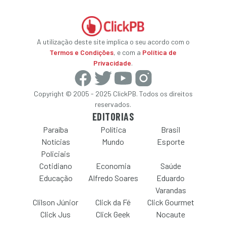
A utilização deste site implica o seu acordo com o
Termos e Condições
, e com a
Política de
Privacidade
.
Copyright © 2005 - 2025 ClickPB. Todos os direitos
reservados.
EDITORIAS
Paraíba
Política
Brasil
Notícias
Mundo
Esporte
Policiais
Cotidiano
Economia
Saúde
Educação
Alfredo Soares
Eduardo
Varandas
Clilson Júnior
Click da Fé
Click Gourmet
Click Jus
Click Geek
Nocaute